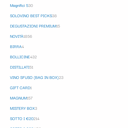
Magnifici 5
30
SOLOVINO BEST PICKS
38
DEGUSTAZIONI PREMIUM
15
NOVITÀ
1856
BIRRA
4
BOLLICINE
432
DISTILLATI
51
VINO SFUSO (BAG IN BOX)
23
GIFT CARD
1
MAGNUM
157
MISTERY BOX
3
SOTTO I €20
214