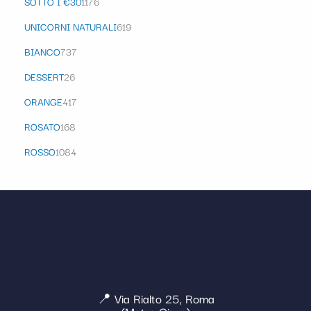
SOTTO I €30
1176
UNICORNI NATURALI
619
BIANCO
737
DESSERT
26
ORANGE
417
ROSATO
168
ROSSO
1084
📍 Via Rialto 25, Roma