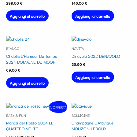
299,00
€
146,00
€
Aggiungi al carrello
Aggiungi al carrello
BIANCO
NOVITÀ
Chablis L’Humeur Du Temps
Dinavolo 2022 DENAVOLO
2024 DOMAINE DE MOOR
36,90
€
69,00
€
Aggiungi al carrello
Aggiungi al carrello
Il
Il
IN OFFERTA!
In vendita!
prezzo
prezzo
EASY & FUN
BOLLICINE
originale
attuale
era:
è:
Manca del Rosso 2024 LE
Champagne L’Atavique
19,90 €.
18,90 €.
QUATTRO VOLTE
MOUZON-LEROUX
19,90
€
18,90
€
64,90
€