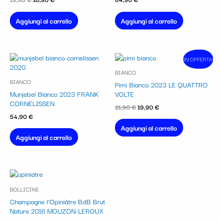
Aggiungi al carrello
Aggiungi al carrello
Il
Il
IN OFFERTA!
In vendita!
prezzo
prezzo
BIANCO
originale
attuale
BIANCO
era:
è:
Pimi Bianco 2023 LE QUATTRO
21,90 €.
19,90 €.
Munjebel Bianco 2023 FRANK
VOLTE
CORNELISSEN
21,90
€
19,90
€
54,90
€
Aggiungi al carrello
Aggiungi al carrello
BOLLICINE
Champagne l’Opiniâtre BdB Brut
Nature 2016 MOUZON-LEROUX