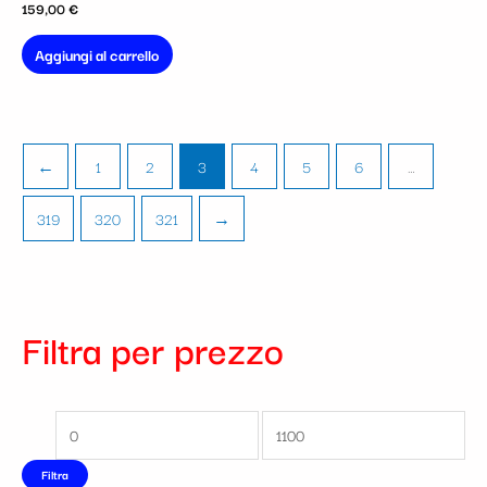
159,00
€
Aggiungi al carrello
←
1
2
3
4
5
6
…
319
320
321
→
Filtra per prezzo
Filtra