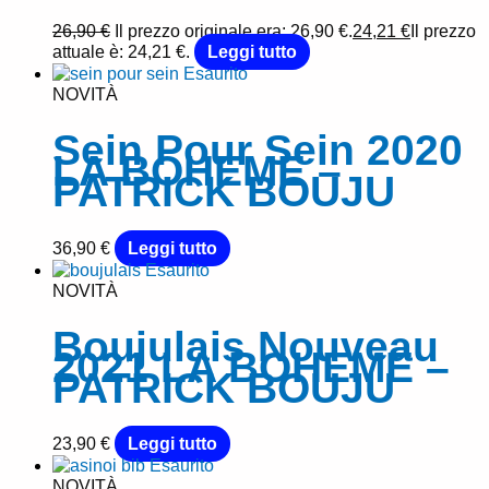
26,90
€
Il prezzo originale era: 26,90 €.
24,21
€
Il prezzo
attuale è: 24,21 €.
Leggi tutto
Esaurito
NOVITÀ
Sein Pour Sein 2020
LA BOHEME –
PATRICK BOUJU
36,90
€
Leggi tutto
Esaurito
NOVITÀ
Boujulais Nouveau
2021 LA BOHEME –
PATRICK BOUJU
23,90
€
Leggi tutto
Esaurito
NOVITÀ