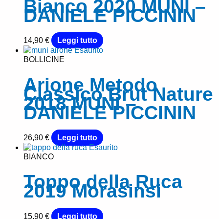
Bianco 2020 MUNI –
DANIELE PICCININ
14,90
€
Leggi tutto
Esaurito
BOLLICINE
Arione Metodo
Classico Brut Nature
2018 MUNI –
DANIELE PICCININ
26,90
€
Leggi tutto
Esaurito
BIANCO
Toppo della Ruca
2019 Morasinsi
15,90
€
Leggi tutto