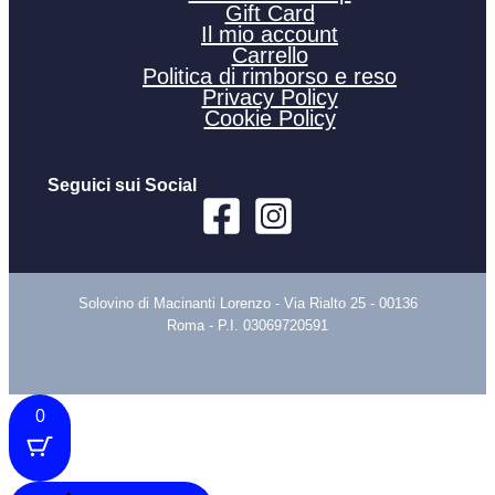
Gift Card
Il mio account
Carrello
Politica di rimborso e reso
Privacy Policy
Cookie Policy
Seguici sui Social
Solovino di Macinanti Lorenzo - Via Rialto 25 - 00136
Roma - P.I. 03069720591
0