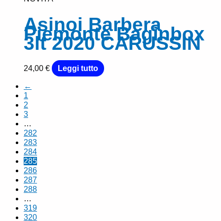
Asinoi Barbera
Piemonte Baginbox
3lt 2020 CARUSSIN
24,00
€
Leggi tutto
←
1
2
3
…
282
283
284
285
286
287
288
…
319
320