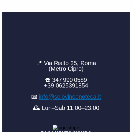
📍 Via Rialto 25, Roma
(Metro Cipro)
☎️ 347 990 0589
+39 0625391854
📧
info@solovinoenoteca.it
🕰️ Lun–Sab 11:00–23:00