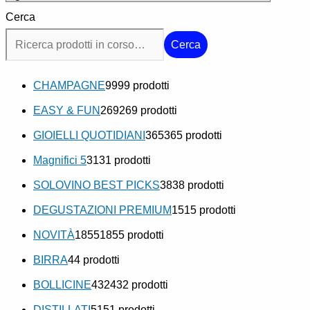
Cerca
Cerca
CHAMPAGNE
99
99 prodotti
EASY & FUN
269
269 prodotti
GIOIELLI QUOTIDIANI
365
365 prodotti
Magnifici 5
31
31 prodotti
SOLOVINO BEST PICKS
38
38 prodotti
DEGUSTAZIONI PREMIUM
15
15 prodotti
NOVITÀ
1855
1855 prodotti
BIRRA
4
4 prodotti
BOLLICINE
432
432 prodotti
DISTILLATI
51
51 prodotti