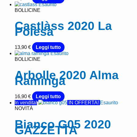
Esaurito
BOLLICINE
Castlàss 2020 La
Poiesa
13,90
€
Leggi tutto
Esaurito
BOLLICINE
Arbolle 2020 Alma
Raminga
16,90
€
Leggi tutto
In vendita!
IN OFFERTA!
Esaurito
NOVITÀ
Bianco G05 2020
GAZZETTA