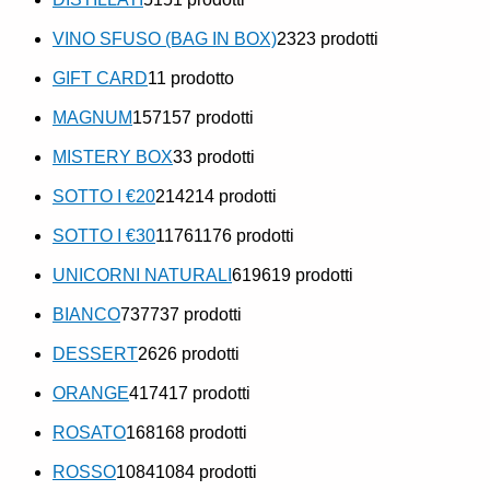
VINO SFUSO (BAG IN BOX)
23
23 prodotti
GIFT CARD
1
1 prodotto
MAGNUM
157
157 prodotti
MISTERY BOX
3
3 prodotti
SOTTO I €20
214
214 prodotti
SOTTO I €30
1176
1176 prodotti
UNICORNI NATURALI
619
619 prodotti
BIANCO
737
737 prodotti
DESSERT
26
26 prodotti
ORANGE
417
417 prodotti
ROSATO
168
168 prodotti
ROSSO
1084
1084 prodotti