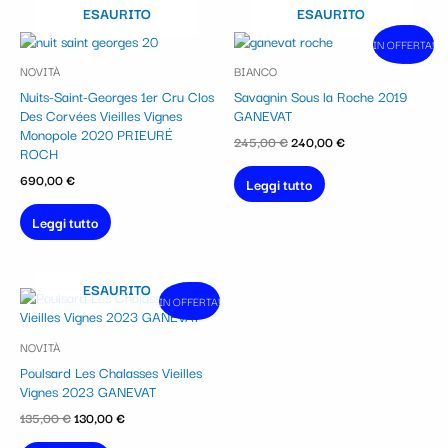
ESAURITO
ESAURITO
Il
Il
IN OFFERTA!
In vendita!
prezzo
prezzo
NOVITÀ
BIANCO
originale
attuale
era:
è:
Nuits-Saint-Georges 1er Cru Clos
Savagnin Sous la Roche 2019
245,00 €.
240,00 €.
Des Corvées Vieilles Vignes
GANEVAT
Monopole 2020 PRIEURÉ
245,00
€
240,00
€
ROCH
690,00
€
Leggi tutto
Leggi tutto
ESAURITO
Il
Il
IN OFFERTA!
In vendita!
prezzo
prezzo
originale
attuale
NOVITÀ
era:
è:
135,00 €.
130,00 €.
Poulsard Les Chalasses Vieilles
Vignes 2023 GANEVAT
135,00
€
130,00
€