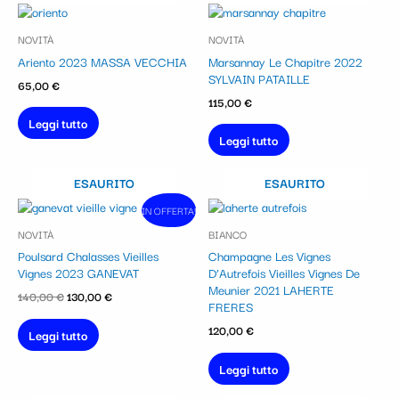
NOVITÀ
NOVITÀ
Ariento 2023 MASSA VECCHIA
Marsannay Le Chapitre 2022
SYLVAIN PATAILLE
65,00
€
115,00
€
Leggi tutto
Leggi tutto
ESAURITO
ESAURITO
Il
Il
IN OFFERTA!
In vendita!
prezzo
prezzo
NOVITÀ
BIANCO
originale
attuale
era:
è:
Poulsard Chalasses Vieilles
Champagne Les Vignes
140,00 €.
130,00 €.
Vignes 2023 GANEVAT
D’Autrefois Vieilles Vignes De
Meunier 2021 LAHERTE
140,00
€
130,00
€
FRERES
120,00
€
Leggi tutto
Leggi tutto