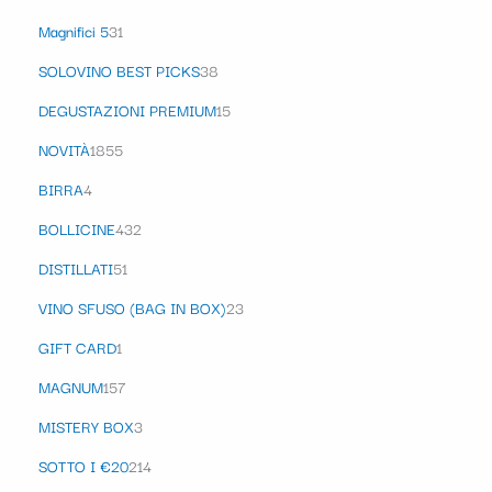
Magnifici 5
31
SOLOVINO BEST PICKS
38
DEGUSTAZIONI PREMIUM
15
NOVITÀ
1855
BIRRA
4
BOLLICINE
432
DISTILLATI
51
VINO SFUSO (BAG IN BOX)
23
GIFT CARD
1
MAGNUM
157
MISTERY BOX
3
SOTTO I €20
214