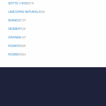
SOTTO I €30
1176
UNICORNI NATURALI
619
BIANCO
737
DESSERT
26
ORANGE
417
ROSATO
168
ROSSO
1084