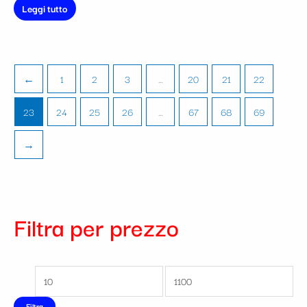
Leggi tutto
←
1
2
3
…
20
21
22
23
24
25
26
…
67
68
69
→
Filtra per prezzo
Filtra