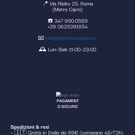
📍 Via Rialto 25, Roma
(Metro Cipro)
☎️ 347 990 0589
+39 0625391854
📧
info@solovinoenoteca.it
🕰️ Lun–Sab 11:00–23:00
PAGAMENT
O SICURO
Spedizioni & resi
– 🇮🇹 Gratis in Italia da 99€ (consegna 48/72h)