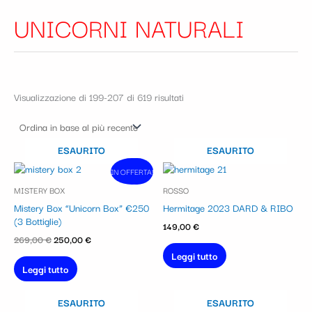
UNICORNI NATURALI
Visualizzazione di 199-207 di 619 risultati
ESAURITO
ESAURITO
Il
Il
IN OFFERTA!
In vendita!
prezzo
prezzo
MISTERY BOX
ROSSO
originale
attuale
era:
è:
Mistery Box “Unicorn Box” €250
Hermitage 2023 DARD & RIBO
269,00 €.
250,00 €.
(3 Bottiglie)
149,00
€
269,00
€
250,00
€
Leggi tutto
Leggi tutto
ESAURITO
ESAURITO