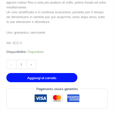
agrumi maturi fino a note più austere di zolfo, pietra focaia ed erbe
t
mediterranee.
Un vino stratificato e in continua evoluzione, pensato per il tempo:
e
da dimenticare in cantina per poi scoprirne, anno dopo anno, tutte
g
le sue elevazioni e sfumature.
o
Uve: grecanico, carricante
r
Vol: 12,0 %
i
Disponibilità:
Disponibile
a
-
+
Aggiungi al carrello
Pagamento sicuro garantito