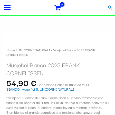
Vai
Importo
Totale
S
al
fiscale:
Carrello:
Cer
contenuto
e
l
e
Munjebel
z
Bianco
i
2023
Home
/
UNICORNI NATURALI
/ Munjebel Bianco 2023 FRANK
FRANK
o
CORNELISSEN
CORNELISSEN
quantità
n
Munjebel Bianco 2023 FRANK
a
CORNELISSEN
u
54,90
€
Spedizione Gratis in Italia da €99
n
BIANCO
,
Magnifici 5
,
UNICORNI NATURALI
a
“Munjebel Bianco” di Frank Cornelissen è un vino territoriale che
c
nasce sulle pendici dell’Etna, in Sicilia, da uve autoctone coltivate su
suoli vulcanici ricchi di cenere, pietra lavica e minerali profondi.
a
È un bianco di grande complessità e tensione, che spazia dagli