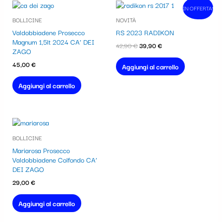
Il
Il
IN OFFERTA!
In vendita!
prezzo
prezzo
BOLLICINE
NOVITÀ
originale
attuale
era:
è:
Valdobbiadene Prosecco
RS 2023 RADIKON
42,90 €.
39,90 €.
Magnum 1,5lt 2024 CA’ DEI
42,90
€
39,90
€
ZAGO
45,00
€
Aggiungi al carrello
Aggiungi al carrello
BOLLICINE
Mariarosa Prosecco
Valdobbiadene Colfondo CA’
DEI ZAGO
29,00
€
Aggiungi al carrello