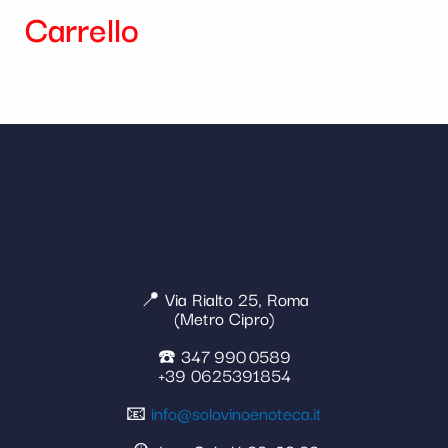
Carrello
📍 Via Rialto 25, Roma
(Metro Cipro)
☎️ 347 990 0589
+39 0625391854
📧
info@solovinoenoteca.it