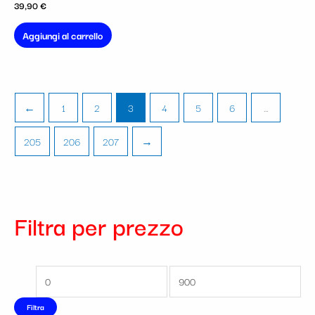
39,90
€
Aggiungi al carrello
←
1
2
3
4
5
6
…
205
206
207
→
Filtra per prezzo
Filtra