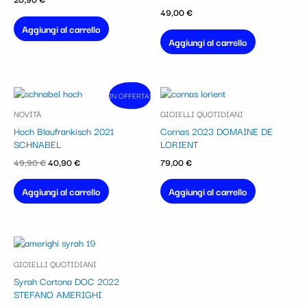
49,00
€
Aggiungi al carrello
Aggiungi al carrello
Il
Il
IN OFFERTA!
In vendita!
prezzo
prezzo
NOVITÀ
GIOIELLI QUOTIDIANI
originale
attuale
era:
è:
Hoch Blaufrankisch 2021
Cornas 2023 DOMAINE DE
49,90 €.
40,90 €.
SCHNABEL
LORIENT
49,90
€
40,90
€
79,00
€
Aggiungi al carrello
Aggiungi al carrello
GIOIELLI QUOTIDIANI
Syrah Cortona DOC 2022
STEFANO AMERIGHI