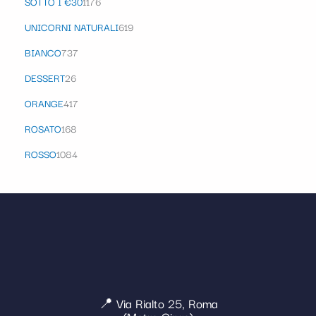
SOTTO I €30
1176
UNICORNI NATURALI
619
BIANCO
737
DESSERT
26
ORANGE
417
ROSATO
168
ROSSO
1084
📍 Via Rialto 25, Roma