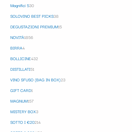
Magnifici 5
30
SOLOVINO BEST PICKS
38
DEGUSTAZIONI PREMIUM
15
NOVITÀ
1856
BIRRA
4
BOLLICINE
432
DISTILLATI
51
VINO SFUSO (BAG IN BOX)
23
GIFT CARD
1
MAGNUM
157
MISTERY BOX
3
SOTTO I €20
214